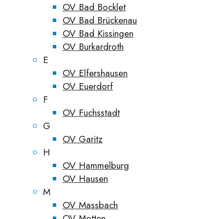
OV Bad Bocklet
OV Bad Brückenau
OV Bad Kissingen
OV Burkardroth
E
OV Elfershausen
OV Euerdorf
F
OV Fuchsstadt
G
OV Garitz
H
OV Hammelburg
OV Hausen
M
OV Massbach
OV Motten