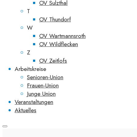
OV Sulzthal
T
OV Thundorf
W
OV Wartmannsroth
OV Wildflecken
Z
OV Zeitlofs
Arbeitskreise
Senioren-Union
Frauen-Union
Junge Union
Veranstaltungen
Aktuelles