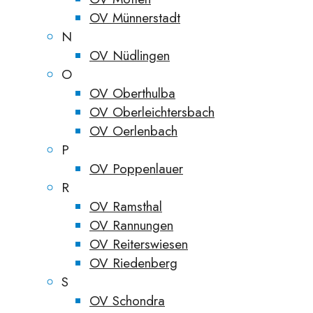
OV Münnerstadt
N
OV Nüdlingen
O
OV Oberthulba
OV Oberleichtersbach
OV Oerlenbach
P
OV Poppenlauer
R
OV Ramsthal
OV Rannungen
OV Reiterswiesen
OV Riedenberg
S
OV Schondra