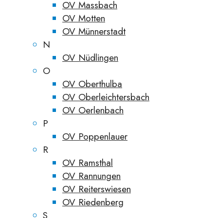
OV Massbach
OV Motten
OV Münnerstadt
N
OV Nüdlingen
O
OV Oberthulba
OV Oberleichtersbach
OV Oerlenbach
P
OV Poppenlauer
R
OV Ramsthal
OV Rannungen
OV Reiterswiesen
OV Riedenberg
S