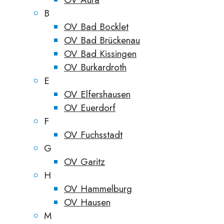
B
OV Bad Bocklet
OV Bad Brückenau
OV Bad Kissingen
OV Burkardroth
E
OV Elfershausen
OV Euerdorf
F
OV Fuchsstadt
G
OV Garitz
H
OV Hammelburg
OV Hausen
M