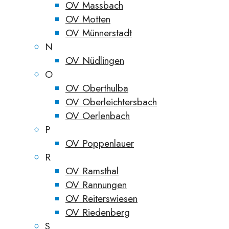
OV Massbach
OV Motten
OV Münnerstadt
N
OV Nüdlingen
O
OV Oberthulba
OV Oberleichtersbach
OV Oerlenbach
P
OV Poppenlauer
R
OV Ramsthal
OV Rannungen
OV Reiterswiesen
OV Riedenberg
S