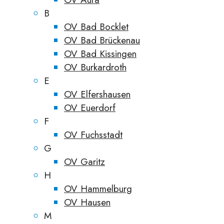
B
OV Bad Bocklet
OV Bad Brückenau
OV Bad Kissingen
OV Burkardroth
E
OV Elfershausen
OV Euerdorf
F
OV Fuchsstadt
G
OV Garitz
H
OV Hammelburg
OV Hausen
M