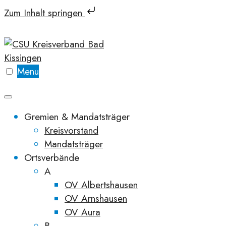
Zum Inhalt springen
Skip
to
content
Menu
Gremien & Mandatsträger
Kreisvorstand
Mandatsträger
Ortsverbände
A
OV Albertshausen
OV Arnshausen
OV Aura
B