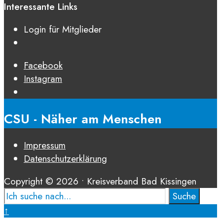
Interessante Links
Login für Mitglieder
Facebook
Instagram
Open
Search
CSU - Näher am Menschen
Window
Impressum
Datenschutz­erklärung
Copyright © 2026 • Kreisverband Bad Kissingen
Suche
Suche
nach:
Close
↑