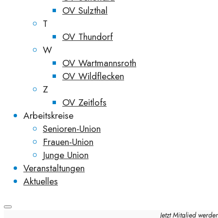
OV Sulzthal
T
OV Thundorf
W
OV Wartmannsroth
OV Wildflecken
Z
OV Zeitlofs
Arbeitskreise
Senioren-Union
Frauen-Union
Junge Union
Veranstaltungen
Aktuelles
Jetzt Mitglied werde