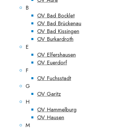
B
OV Bad Bocklet
OV Bad Brückenau
OV Bad Kissingen
OV Burkardroth
E
OV Elfershausen
OV Euerdorf
F
OV Fuchsstadt
G
OV Garitz
H
OV Hammelburg
OV Hausen
M