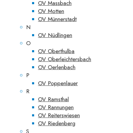
OV Massbach
OV Motten
OV Münnerstadt
N
OV Nüdlingen
O
OV Oberthulba
OV Oberleichtersbach
OV Oerlenbach
P
OV Poppenlauer
R
OV Ramsthal
OV Rannungen
OV Reiterswiesen
OV Riedenberg
S