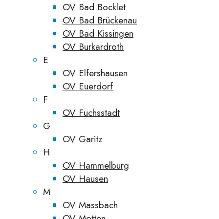
OV Bad Bocklet
OV Bad Brückenau
OV Bad Kissingen
OV Burkardroth
E
OV Elfershausen
OV Euerdorf
F
OV Fuchsstadt
G
OV Garitz
H
OV Hammelburg
OV Hausen
M
OV Massbach
OV Motten