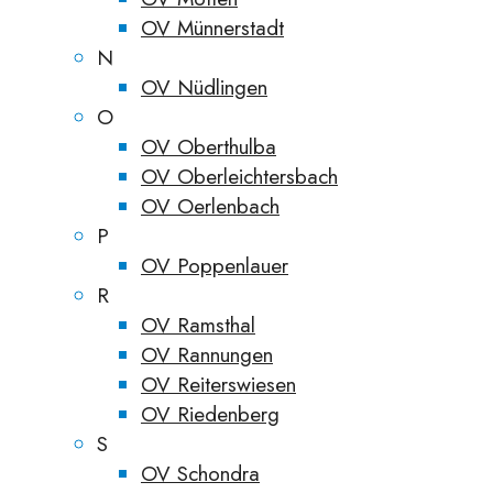
OV Münnerstadt
N
OV Nüdlingen
O
OV Oberthulba
OV Oberleichtersbach
OV Oerlenbach
P
OV Poppenlauer
R
OV Ramsthal
OV Rannungen
OV Reiterswiesen
OV Riedenberg
S
OV Schondra