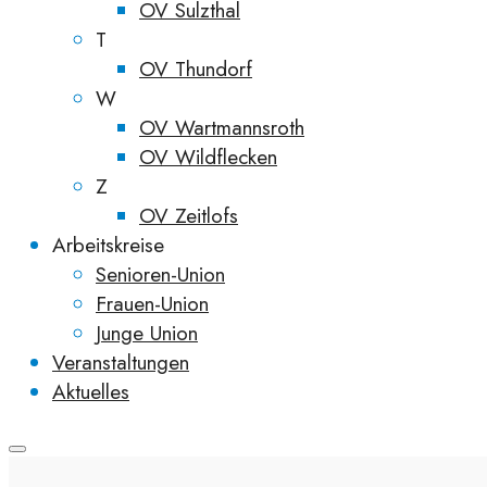
OV Sulzthal
T
OV Thundorf
W
OV Wartmannsroth
OV Wildflecken
Z
OV Zeitlofs
Arbeitskreise
Senioren-Union
Frauen-Union
Junge Union
Veranstaltungen
Aktuelles