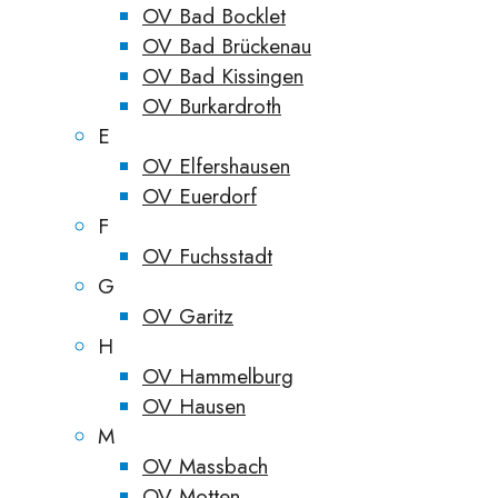
OV Bad Bocklet
OV Bad Brückenau
OV Bad Kissingen
OV Burkardroth
E
OV Elfershausen
OV Euerdorf
F
OV Fuchsstadt
G
OV Garitz
H
OV Hammelburg
OV Hausen
M
OV Massbach
OV Motten