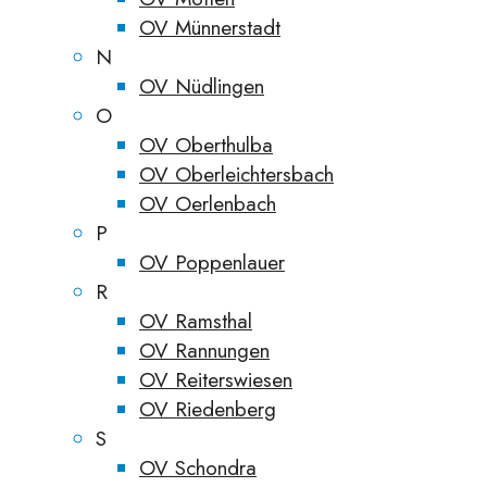
OV Münnerstadt
N
OV Nüdlingen
O
OV Oberthulba
OV Oberleichtersbach
OV Oerlenbach
P
OV Poppenlauer
R
OV Ramsthal
OV Rannungen
OV Reiterswiesen
OV Riedenberg
S
OV Schondra