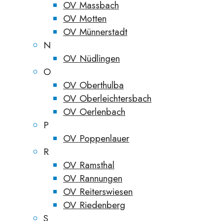
OV Massbach
OV Motten
OV Münnerstadt
N
OV Nüdlingen
O
OV Oberthulba
OV Oberleichtersbach
OV Oerlenbach
P
OV Poppenlauer
R
OV Ramsthal
OV Rannungen
OV Reiterswiesen
OV Riedenberg
S