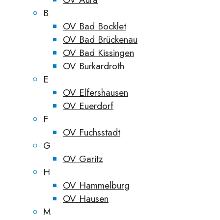
B
OV Bad Bocklet
OV Bad Brückenau
OV Bad Kissingen
OV Burkardroth
E
OV Elfershausen
OV Euerdorf
F
OV Fuchsstadt
G
OV Garitz
H
OV Hammelburg
OV Hausen
M