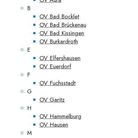
B
OV Bad Bocklet
OV Bad Brückenau
OV Bad Kissingen
OV Burkardroth
E
OV Elfershausen
OV Euerdorf
F
OV Fuchsstadt
G
OV Garitz
H
OV Hammelburg
OV Hausen
M