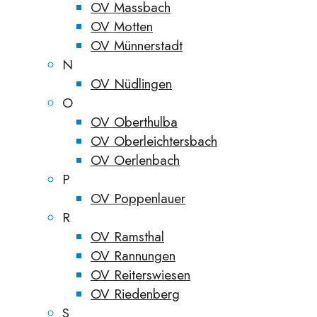
OV Massbach
OV Motten
OV Münnerstadt
N
OV Nüdlingen
O
OV Oberthulba
OV Oberleichtersbach
OV Oerlenbach
P
OV Poppenlauer
R
OV Ramsthal
OV Rannungen
OV Reiterswiesen
OV Riedenberg
S