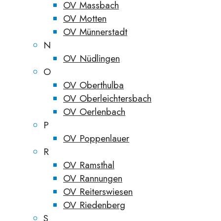
OV Massbach
OV Motten
OV Münnerstadt
N
OV Nüdlingen
O
OV Oberthulba
OV Oberleichtersbach
OV Oerlenbach
P
OV Poppenlauer
R
OV Ramsthal
OV Rannungen
OV Reiterswiesen
OV Riedenberg
S