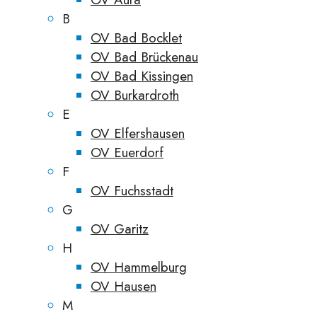
B
OV Bad Bocklet
OV Bad Brückenau
OV Bad Kissingen
OV Burkardroth
E
OV Elfershausen
OV Euerdorf
F
OV Fuchsstadt
G
OV Garitz
H
OV Hammelburg
OV Hausen
M