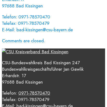
97688 Bad Kissingen
Telefon: 0971-78570470
Telefax: 0971-78570479
E-Mail: bad-kissingen@csu-bayern.de
Comments are closed.
CSU-Bundeswahlkreis Bad Kissingen 247
Bundeswahlkreisgeschäftsführer Jan Gawlik
Erhardstr. 17
97688 Bad Kissingen
Telefon:
0971-78570470
Telefax: 0971-78570479
E-Mail:
bad-kissingen@csu-bayern.de