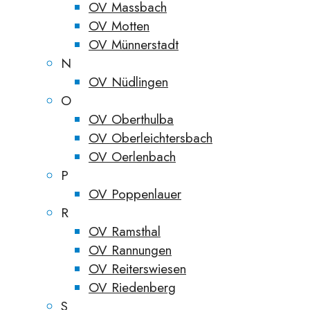
OV Massbach
OV Motten
OV Münnerstadt
N
OV Nüdlingen
O
OV Oberthulba
OV Oberleichtersbach
OV Oerlenbach
P
OV Poppenlauer
R
OV Ramsthal
OV Rannungen
OV Reiterswiesen
OV Riedenberg
S