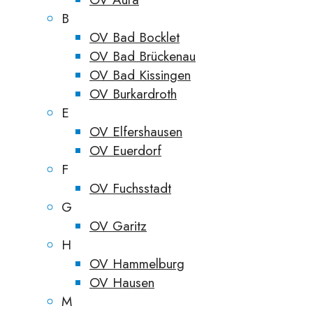
B
OV Bad Bocklet
OV Bad Brückenau
OV Bad Kissingen
OV Burkardroth
E
OV Elfershausen
OV Euerdorf
F
OV Fuchsstadt
G
OV Garitz
H
OV Hammelburg
OV Hausen
M